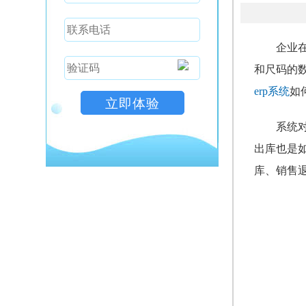
企业
和尺码的
erp系统
如
系统
出库也是
库、销售