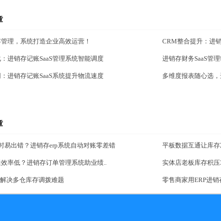
章
存管理，系统打造企业高效运营！
CRM整合提升：进销
：进销存记账SaaS管理系统智能调度
进销存财务SaaS
：进销存记账SaaS系统提升物流速度
多维度报表随心选，
章
时易出错？进销存erp系统自动对账零差错
平板数据互通让库存
效率低？进销存订单管理系统助业绩..
实体店老板库存积压3
统解决多仓库存调拨难题
零售商家用ERP进销