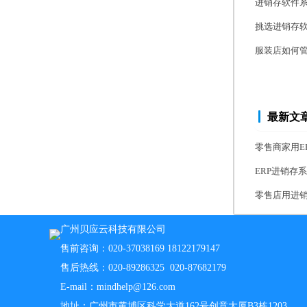
进销存软件
挑选进销存
服装店如何
最新文
零售商家用E
ERP进销存
零售店用进销
广州贝应云科技有限公司
售前咨询：020-37038169 18122179147
售后热线：020-89286325 020-87682179
E-mail：mindhelp@126.com
地址：广州市黄埔区科学大道162号创意大厦B3栋1203