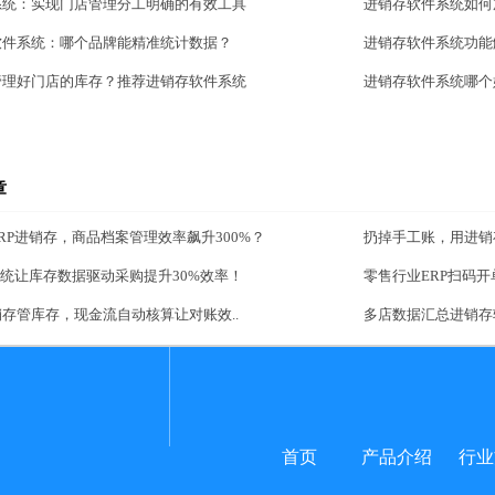
系统：实现门店管理分工明确的有效工具
进销存软件系统如何
软件系统：哪个品牌能精准统计数据？
进销存软件系统功能
管理好门店的库存？推荐进销存软件系统
进销存软件系统哪个
章
RP进销存，商品档案管理效率飙升300%？
扔掉手工账，用进销
系统让库存数据驱动采购提升30%效率！
零售行业ERP扫码开
存管库存，现金流自动核算让对账效..
多店数据汇总进销存
首页
产品介绍
行业