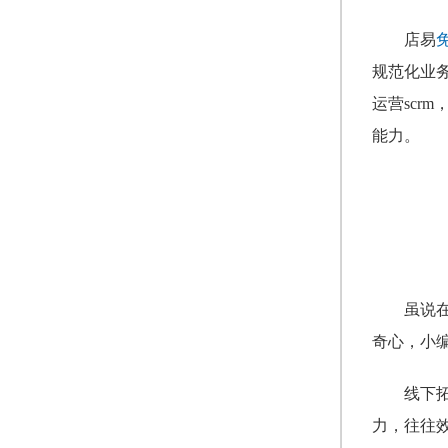
店易
规范化业
运营sc
能力。
虽说
奇心，小
线下
力，往往