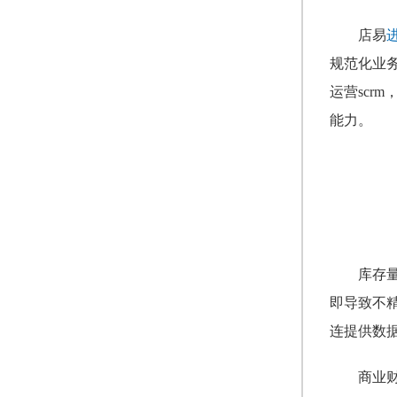
店易
规范化业
运营sc
能力。
库存
即导致不
连提供数
商业