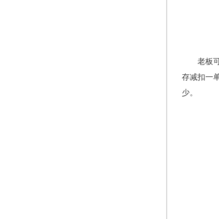
老板
存减扣一
少。