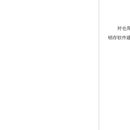
对仓
销存软件