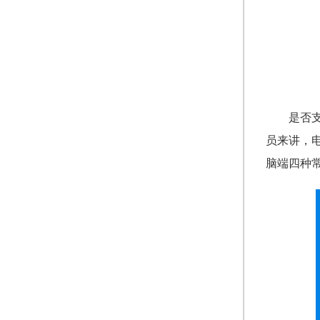
是否
员来讲，
脑端四种