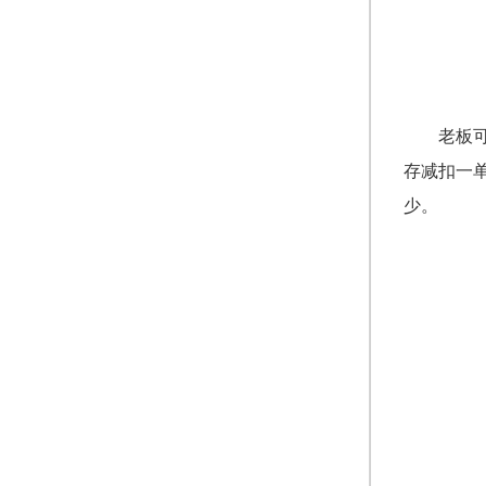
老板
存减扣一
少。