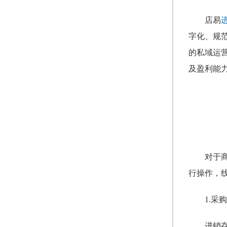
店易
字化、规
的私域运
及盈利能
对于
行操作，
1.采
进销