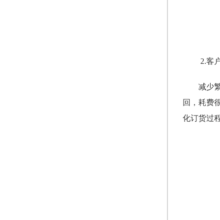
2.客
减少
回，耗费
化订货过