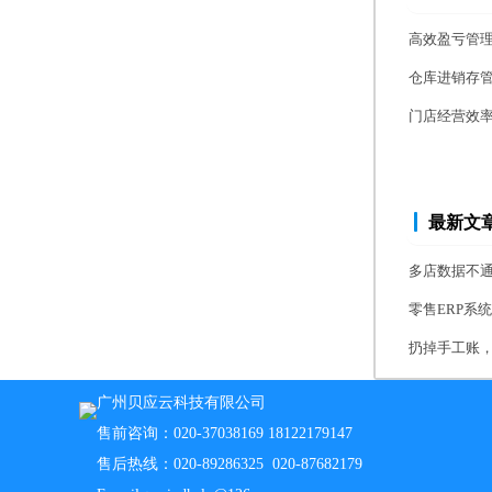
高效盈亏管
仓库进销存
门店经营效
最新文
多店数据不通
零售ERP系
扔掉手工账，
广州贝应云科技有限公司
售前咨询：020-37038169 18122179147
售后热线：020-89286325 020-87682179