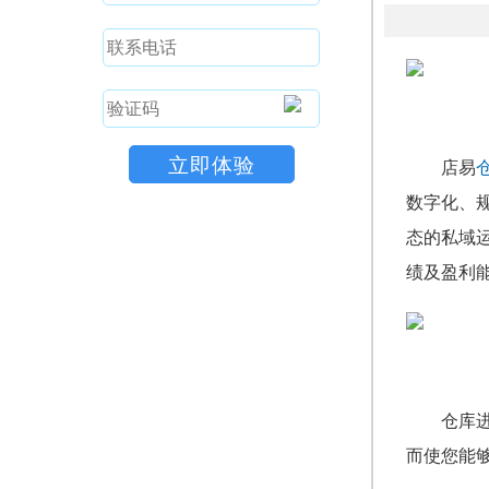
店易
数字化、
态的私域
绩及盈利
仓库
而使您能