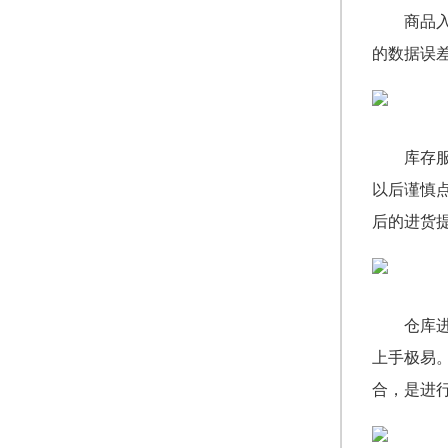
商品
的数据误
库存
以后谨慎
后的进货
仓库
上手极易
合，是进