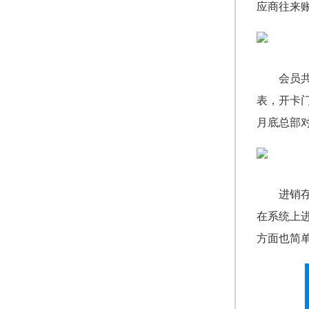
应商往来
会员
表，开卡
月底总部
进销
在系统上
方面也简