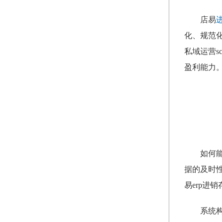
店易
化、规范
私域运营
盈利能力
如何
据的及时
易erp
系统