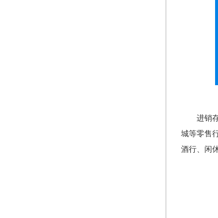
进销
城等零售
酒行、闲