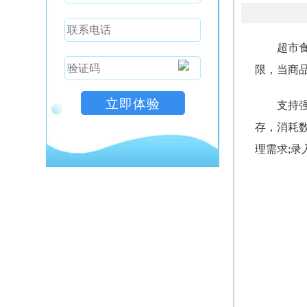
超市
限，当商
支持
存，消耗
理需求;